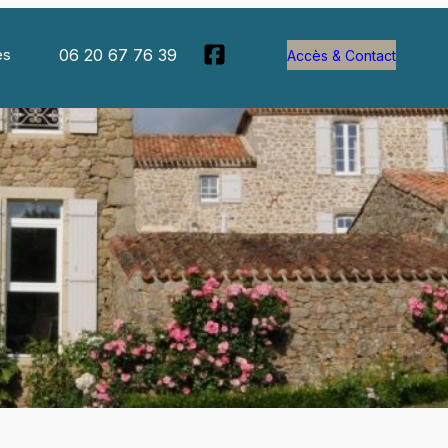
06 20 67 76 39
es
Accès & Contact