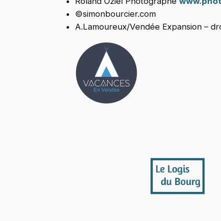
Roland Oziel Photographe
www.phot
©simonbourcier.com
A.Lamoureux/Vendée Expansion – droi